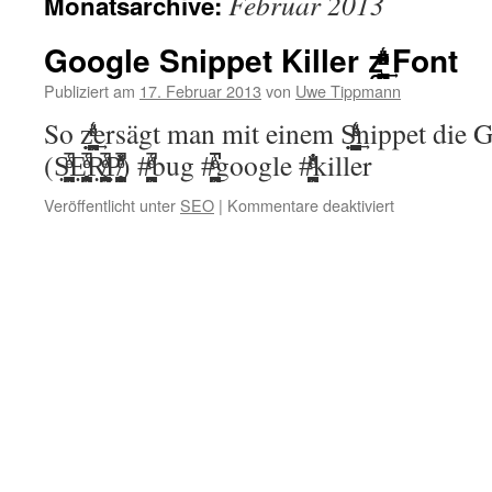
Februar 2013
Monatsarchive:
Google Snippet Killer z̯̣̖̪͕̯̣̖̪͕̯̣̖̪͕̯̣̪͕̯̎ͯͨͧ̾ͤͦ͢󠄧 Font
Publiziert am
17. Februar 2013
von
Uwe Tippmann
So z̯̣̖̪͕̯̣̖̪͕̯̣̖̪͕̯̣̪͕̯̎ͯͨͧ̾ͤͦ͢󠄧ersägt man mit einem S̗̻̣̖̪͕̯̣̪͕̯̣̖̪͕̎ͯͨͧ͢
(Ṣ̟̖̤͕̯̖̪͕̯̤̪͕̯̾ͤͦ̚Ẹ̟̖̖̪͕̯̥̥̥̪͕̯̾ͤͦ̚Ṛ̸̟̖̖̪̫̯̥̫̪͕̯̾ͤͦ̚P̸̣̟̻̻̪̯̥̫̪̯̽̽̽̽̾ͤͦ̚) #̣̟̖̪͕̯̖̪͕̯̟̪͕̯̾ͤͦ̚bug #̣̖̪͕̯̖̪͕̯̪͕̯̾ͤͦ̚̚̚google #̣̖̪͕̯̖̪͕̯̪͕̯̐̐̐̾ͤͦkiller
für
Veröffentlicht unter
SEO
|
Kommentare deaktiviert
Google
Snippet
Killer
z̯̣̖̪͕̯̣̖̪͕̯̣̖̪͕̯̣̪͕̯̎ͯͨͧ̾ͤͦ͢󠄧
Font