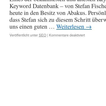
Keyword Datenbank – von Stefan Fische
heute in den Besitz von Abakus. Persönli
dass Stefan sich zu diesem Schritt über
uns einen guten …
Weiterlesen
→
für
Veröffentlicht unter
SEO
|
Kommentare deaktiviert
Keyword
Tool
wechselt
den
Besitzer