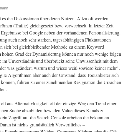
pmann
ibt es die Diskussionen über deren Nutzen. Allzu oft werden
römen (Traffic) gleichgesetzt bzw. verwechselt. In letzter Zeit
 Ergebnisse bei Google neben der vorhandenen Personalisierung,
rung auch noch sehr starken, tagesabhängigen Fluktuationen
sen sich bei gleichbleibender Methode zu einem Keyword
 hohen Grad der Dynamisierung können nur noch wenige folgen
ge im Unverständnis und überbrückt seine Unwissenheit mit dem
ieder was geändert, warum und wieso weiß sowieso keiner mehr".
gile Algorithmen aber auch der Umstand, dass Toolanbieter sich
 können, führen zu einer zunehmenden Resignation die Ursachen
len.
 oft aus Alternativlosigkeit oft der einzige Weg den Trend einer
schen Suche abzubilden bzw. den Value dieses Kanals zu
 kein Zugriff auf die Search Console arbeiten die bekannten
aran ist nichts grundsätzlich Verwerfliches –
ie Forschungsgruppe Wahlen, Comscore, Nielsen oder die Gfk