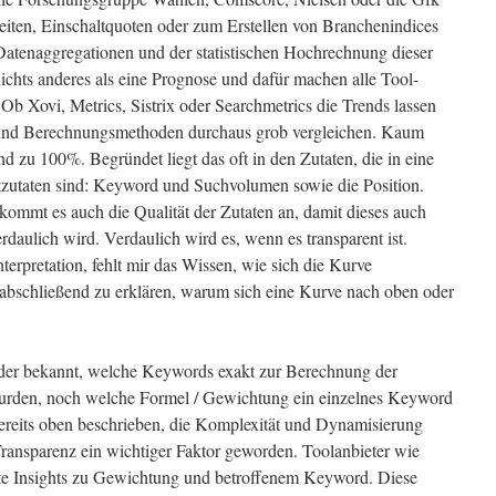
eiten, Einschaltquoten oder zum Erstellen von Branchenindices
atenaggregationen und der statistischen Hochrechnung dieser
nichts anderes als eine Prognose und dafür machen alle Tool-
Ob Xovi, Metrics, Sistrix oder Searchmetrics die Trends lassen
en und Berechnungsmethoden durchaus grob vergleichen. Kaum
d zu 100%. Begründet liegt das oft in den Zutaten, die in eine
tzutaten sind: Keyword und Suchvolumen sowie die Position.
kommt es auch die Qualität der Zutaten an, damit dieses auch
ulich wird. Verdaulich wird es, wenn es transparent ist.
terpretation, fehlt mir das Wissen, wie sich die Kurve
l abschließend zu erklären, warum sich eine Kurve nach oben oder
der bekannt, welche Keywords exakt zur Berechnung der
urden, noch welche Formel / Gewichtung ein einzelnes Keyword
ereits oben beschrieben, die Komplexität und Dynamisierung
ransparenz ein wichtiger Faktor geworden. Toolanbieter wie
ste Insights zu Gewichtung und betroffenem Keyword. Diese