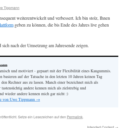
e Tippmann
uent weiterentwickelt und verbessert. Ich bin stolz, Ihnen
attform
geben zu können, die bis Ende des Jahres live gehen
ird sich nach der Umsetzung am Jahresende zeigen.
mann
amisch und motiviert - gepaart mit der Flexibilität eines Kaugummis.
 basieren auf der Tatsache in den letzten 10 Jahren keinen Tag
, den Rechner aus zu lassen. Manch einer bezeichnet mich als
r tastensüchtig andere kennen mich als zielstrebig und
 und wieder andere kennen mich gar nicht :)
äge von Uwe Tippmann
→
röffentlicht. Setze ein Lesezeichen auf den
Permalink
.
Intended Content
→