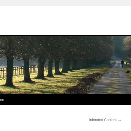
ann
Intended Content
→