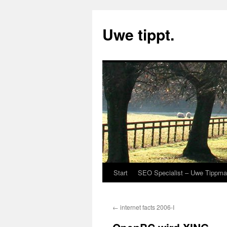
Uwe tippt.
Start
SEO Specialist – Uwe Tippm
Zum
Inhalt
←
internet facts 2006-I
springen