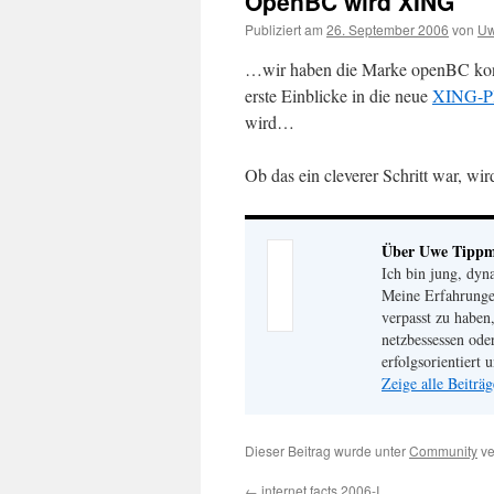
OpenBC wird XING
Publiziert am
26. September 2006
von
Uw
…wir haben die Marke openBC konseq
erste Einblicke in die neue
XING-Pl
wird…
Ob das ein cleverer Schritt war, w
Über Uwe Tipp
Ich bin jung, dyn
Meine Erfahrungen
verpasst zu haben
netzbessessen ode
erfolgsorientiert
Zeige alle Beitr
Dieser Beitrag wurde unter
Community
ve
←
internet facts 2006-I